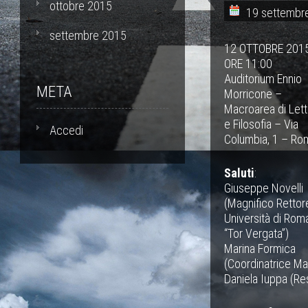
ottobre 2015
19 settembr
settembre 2015
12 OTTOBRE 201
ORE 11:00
Auditorium Ennio
META
Morricone –
Macroarea di Let
e Filosofia – Via
Accedi
Columbia, 1 – Ro
Saluti
:
Giuseppe Novelli
(Magnifico Rettor
Università di Rom
“Tor Vergata”)
Marina Formica
(Coordinatrice Mac
Daniela Iuppa (Res